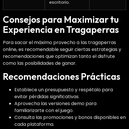
escritorio.
Consejos para Maximizar tu
Experiencia en Tragaperras
Para sacar el máximo provecho a las tragaperras
online, es recomendable seguir ciertas estrategias y
recomendaciones que optimizan tanto el disfrute
como las posibilidades de ganar.
Recomendaciones Prácticas
Establece un presupuesto y respétalo para
evitar pérdidas significativas.
Aprovecha las versiones demo para
familiarizarte con el juego.
Consulta las promociones y bonos disponibles en
cada plataforma.