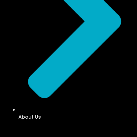
About Us