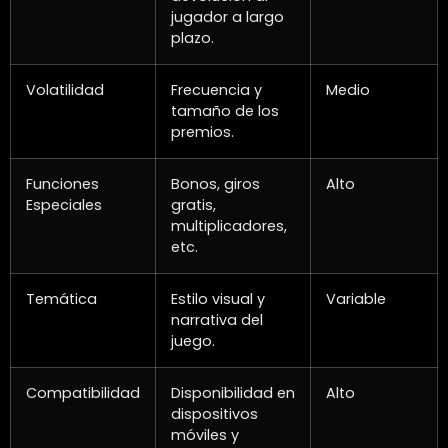
jugador a largo
plazo.
Volatilidad
Frecuencia y
Medio
tamaño de los
premios.
Funciones
Bonos, giros
Alto
Especiales
gratis,
multiplicadores,
etc.
Temática
Estilo visual y
Variable
narrativa del
juego.
Compatibilidad
Disponibilidad en
Alto
dispositivos
móviles y