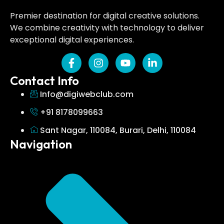
Premier destination for digital creative solutions.
We combine creativity with technology to deliver
exceptional digital experiences.
Contact Info
Info@digiwebclub.com
+91 8178099663
Sant Nagar, 110084, Burari, Delhi, 110084
Navigation