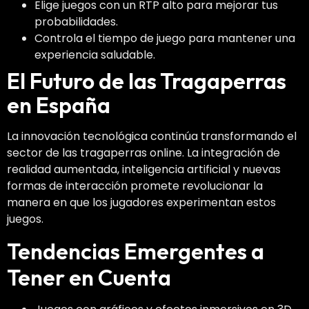
Elige juegos con un RTP alto para mejorar tus
probabilidades.
Controla el tiempo de juego para mantener una
experiencia saludable.
El Futuro de las Tragaperras
en España
La innovación tecnológica continúa transformando el
sector de las tragaperras online. La integración de
realidad aumentada, inteligencia artificial y nuevas
formas de interacción promete revolucionar la
manera en que los jugadores experimentan estos
juegos.
Tendencias Emergentes a
Tener en Cuenta