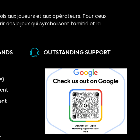
is aux joueurs et aux opérateurs. Pour ceux
r des bijoux qui symbolisent l’amitié et la
ANDS
OUTSTANDING SUPPORT
ng
ent
ent
L