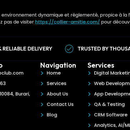
n environnement dynamique et réglementé, propice à la fo
ez pas de visiter
https://collier-amitie.com/
pour découvri
& RELIABLE DELIVERY
TRUSTED BY THOUS
o
Navigation
Services
bclub.com
Home
Digital Marketi
663
Services
Web Developm
10084, Burari,
About Us
App Developm
Contact Us
QA & Testing
Blog
CRM Software
Analytics, AI/M