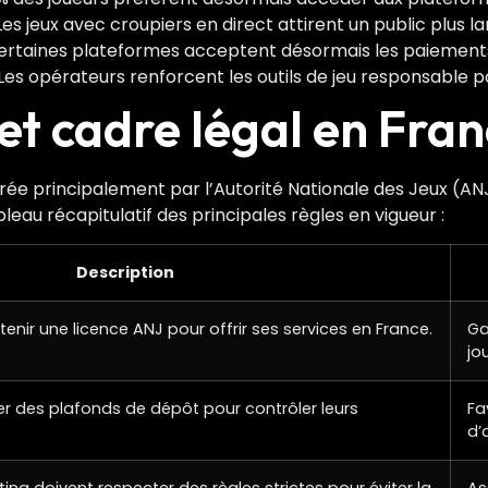
es jeux avec croupiers en direct attirent un public plus l
rtaines plateformes acceptent désormais les paiements
Les opérateurs renforcent les outils de jeu responsable pou
t cadre légal en Fra
ée principalement par l’Autorité Nationale des Jeux (ANJ),
leau récapitulatif des principales règles en vigueur :
Description
enir une licence ANJ pour offrir ses services en France.
Ga
jo
xer des plafonds de dépôt pour contrôler leurs
Fa
d’
g doivent respecter des règles strictes pour éviter la
As