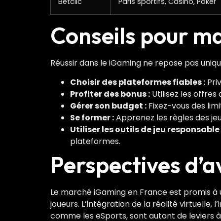
Betclic
Paris sportifs, Casino, Poker
Conseils pour ma
Réussir dans le iGaming ne repose pas uniq
Choisir des plateformes fiables :
Priv
Profiter des bonus :
Utilisez les offre
Gérer son budget :
Fixez-vous des lim
Se former :
Apprenez les règles des je
Utiliser les outils de jeu responsable 
plateformes.
Perspectives d’a
Le marché iGaming en France est promis à u
joueurs. L’intégration de la réalité virtuelle
comme les eSports, sont autant de leviers à 