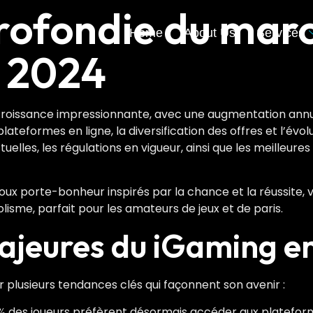
rofondie du mar
Home
About Us
Services
n 2024
croissance impressionnante, avec une augmentation annue
lateformes en ligne, la diversification des offres et l’é
uelles, les régulations en vigueur, ainsi que les meilleur
oux porte-bonheur inspirés par la chance et la réussite, v
lisme, parfait pour les amateurs de jeux et de paris.
ajeures du iGaming e
plusieurs tendances clés qui façonnent son avenir :
% des joueurs préfèrent désormais accéder aux platefor