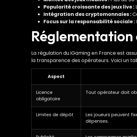
Popularité croissante des jeux live :
L
Intégration des cryptomonnaies :
Ce
Focus sur la responsabilité sociale :
Réglementation e
La régulation du iGaming en France est assur
la transparence des opérateurs. Voici un tab
Aspect
Licence
Tout opérateur doit obt
obligatoire
Limites de dépôt
Les joueurs peuvent fi
dépenses.
Publicité
Les campagnes marketin