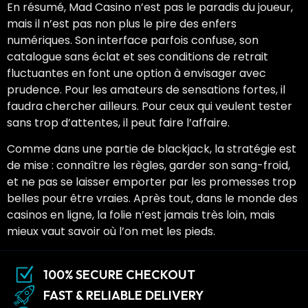
En résumé, Mad Casino n’est pas le paradis du joueur,
mais il n’est pas non plus le pire des enfers
numériques. Son interface parfois confuse, son
catalogue sans éclat et ses conditions de retrait
fluctuantes en font une option à envisager avec
prudence. Pour les amateurs de sensations fortes, il
faudra chercher ailleurs. Pour ceux qui veulent tester
sans trop d’attentes, il peut faire l’affaire.
Comme dans une partie de blackjack, la stratégie est
de mise : connaître les règles, garder son sang-froid,
et ne pas se laisser emporter par les promesses trop
belles pour être vraies. Après tout, dans le monde des
casinos en ligne, la folie n’est jamais très loin, mais
mieux vaut savoir où l’on met les pieds.
100% SECURE CHECKOUT
FAST & RELIABLE DELIVERY