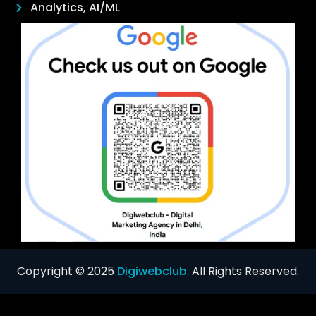
Analytics, AI/ML
Copyright © 2025
Digiwebclub
. All Rights Reserved.