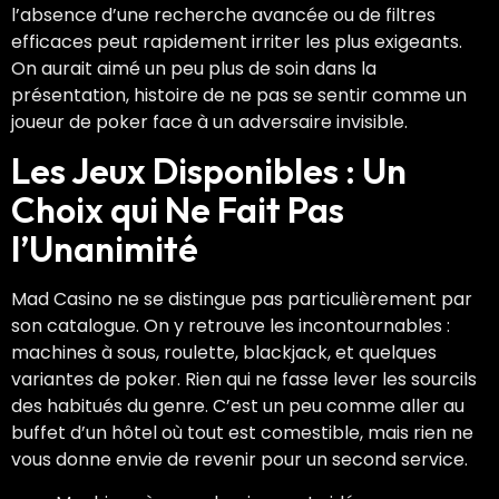
l’absence d’une recherche avancée ou de filtres
efficaces peut rapidement irriter les plus exigeants.
On aurait aimé un peu plus de soin dans la
présentation, histoire de ne pas se sentir comme un
joueur de poker face à un adversaire invisible.
Les Jeux Disponibles : Un
Choix qui Ne Fait Pas
l’Unanimité
Mad Casino ne se distingue pas particulièrement par
son catalogue. On y retrouve les incontournables :
machines à sous, roulette, blackjack, et quelques
variantes de poker. Rien qui ne fasse lever les sourcils
des habitués du genre. C’est un peu comme aller au
buffet d’un hôtel où tout est comestible, mais rien ne
vous donne envie de revenir pour un second service.