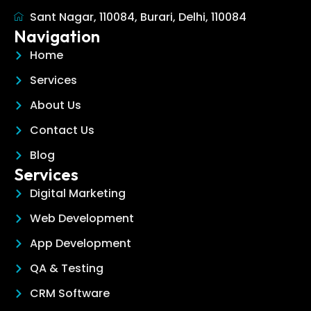
Sant Nagar, 110084, Burari, Delhi, 110084
Navigation
Home
Services
About Us
Contact Us
Blog
Services
Digital Marketing
Web Development
App Development
QA & Testing
CRM Software