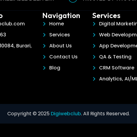
o
Navigation
Services
bclub.com
Home
Digital Marketi
663
Services
Web Developm
10084, Burari,
About Us
App Developm
Contact Us
QA & Testing
Blog
CRM Software
Analytics, AI/M
Copyright © 2025
Digiwebclub
. All Rights Reserved.