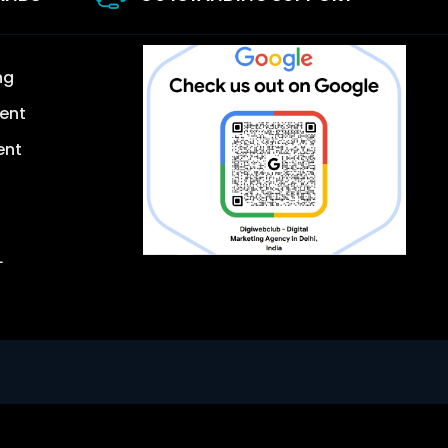
ng
ent
ent
L